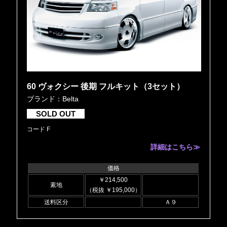
60 ヴォクシー 後期 フルキット（3セット）
ブランド：Belta
SOLD OUT
コード F
詳細はこちら≫
価格
￥214,500
素地
（税抜 ￥195,000）
送料区分
Ａ９