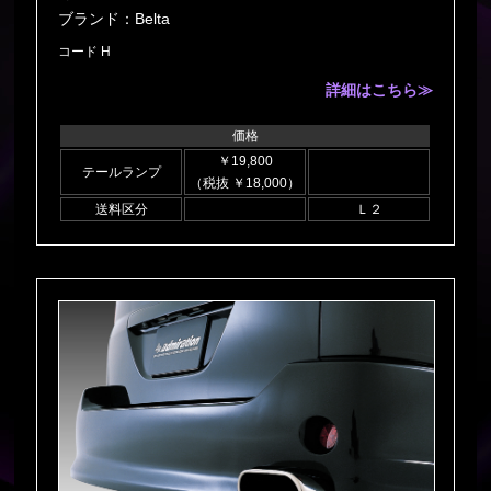
ブランド：Belta
コード H
詳細はこちら≫
価格
￥19,800
テールランプ
（税抜 ￥18,000）
送料区分
Ｌ２