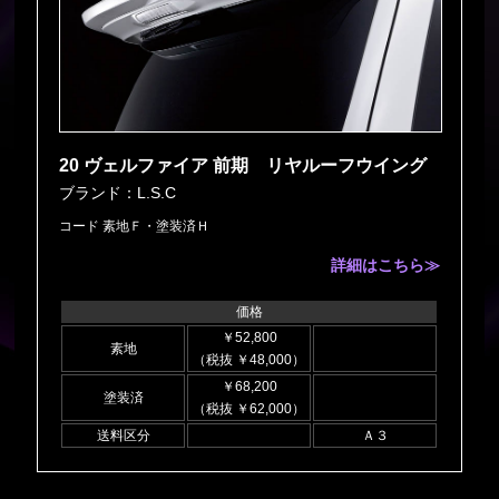
20 ヴェルファイア 前期 リヤルーフウイング
ブランド：L.S.C
コード 素地Ｆ・塗装済Ｈ
詳細はこちら≫
価格
￥52,800
素地
（税抜 ￥48,000）
￥68,200
塗装済
（税抜 ￥62,000）
送料区分
Ａ３