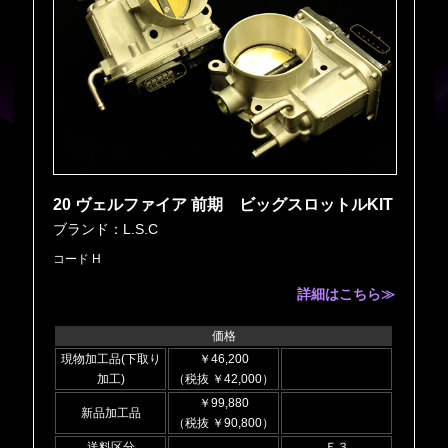
20 ヴェルファイア 前期 ビッグスロットルKIT
ブランド：L.S.C
コード H
詳細はこちら≫
価格
現物加工品(下取り
￥46,200
加工)
（税抜 ￥42,000）
￥99,880
新品加工品
（税抜 ￥90,800）
送料区分
Ｅ３