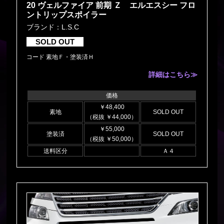
20 ヴェルファイア 前期 Ｚ エルエスシー フロ
ントリップスポイラー
ブランド：L.S.C
SOLD OUT
コード 素地Ｆ・塗装済Ｈ
詳細はこちら≫
価格
￥48,400
素地
SOLD OUT
（税抜 ￥44,000）
￥55,000
塗装済
SOLD OUT
（税抜 ￥50,000）
送料区分
Ａ４