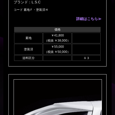
ブランド：L.S.C
コード 素地Ｆ・塗装済Ｈ
詳細はこちら≫
価格
￥41,800
素地
（税抜 ￥38,000）
￥55,000
塗装済
（税抜 ￥50,000）
送料区分
Ａ３