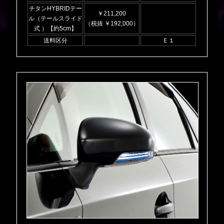
チタンHYBRIDテー
￥211,200
ル（テールスライド
（税抜 ￥192,000）
式 ）【約5cm】
送料区分
Ｅ１