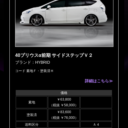
40プリウスα前期 サイドステップＶ２
ブランド：HYBRID
コード 素地Ｆ・塗装済Ｈ
詳細はこちら≫
価格
￥63,800
素地
（税抜 ￥58,000）
￥83,600
塗装済
（税抜 ￥76,000）
送料区分
Ａ４