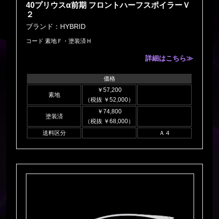
40プリウスα前期 フロントハーフスポイラーＶ
２
ブランド：HYBRID
コード 素地Ｆ・塗装済Ｈ
詳細はこちら≫
価格
￥57,200
素地
（税抜 ￥52,000）
￥74,800
塗装済
（税抜 ￥68,000）
送料区分
Ａ４