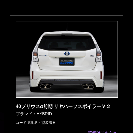
40プリウスα前期 リヤハーフスポイラーＶ２
ブランド：HYBRID
コード 素地Ｆ・塗装済Ｈ