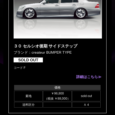
３０ セルシオ後期 サイドステップ
ブランド：createur BUMPER TYPE
SOLD OUT
コード F
詳細はこちら≫
価格
￥96,800
素地
sold out
（税抜 ￥88,000）
送料区分
Ａ４