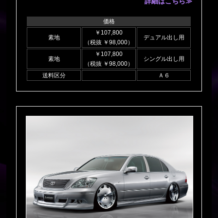
詳細はこちら≫
価格
￥107,800
素地
デュアル出し用
（税抜 ￥98,000）
￥107,800
素地
シングル出し用
（税抜 ￥98,000）
送料区分
Ａ６