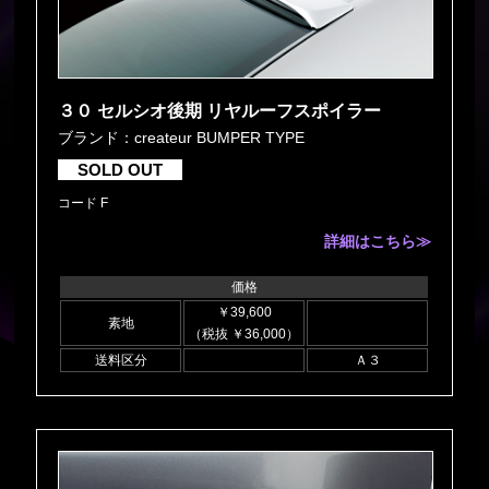
３０ セルシオ後期 リヤルーフスポイラー
ブランド：createur BUMPER TYPE
SOLD OUT
コード F
詳細はこちら≫
価格
￥39,600
素地
（税抜 ￥36,000）
送料区分
Ａ３