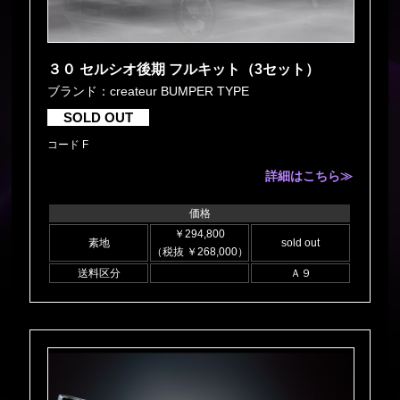
３０ セルシオ後期 フルキット（3セット）
ブランド：createur BUMPER TYPE
SOLD OUT
コード F
詳細はこちら≫
価格
￥294,800
素地
sold out
（税抜 ￥268,000）
送料区分
Ａ９