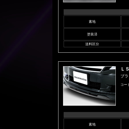
素地
塗装済
送料区分
ＬＳ
ブラン
コード
素地