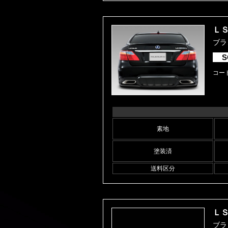
ＬＳ
ブラン
S
コード
素地
塗装済
送料区分
ＬＳ
ブラン