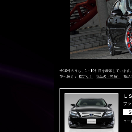
全10件のうち、1～10件目を表示しています
並べ替え：
指定なし
商品名（昇順）
商品
ＬＳ
ブラン
S
コード