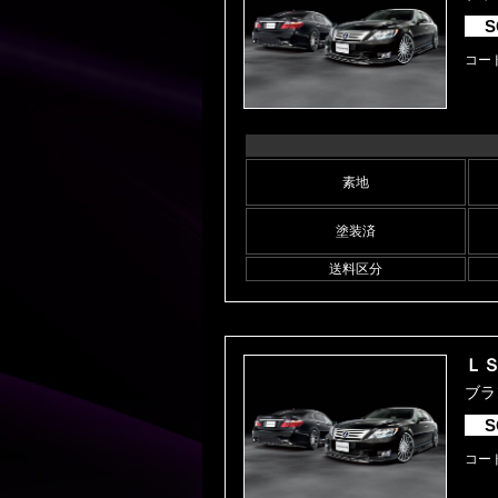
S
コード
素地
塗装済
送料区分
ＬＳ
ブラン
S
コード