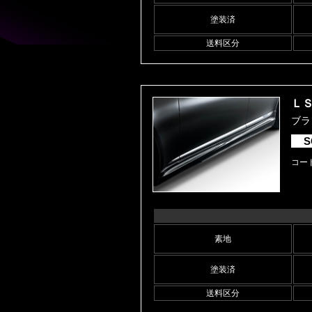
塗装済
送料区分
ＬＳ
ブラン
S
コード
素地
塗装済
送料区分