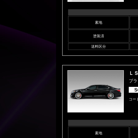
素地
塗装済
送料区分
ＬＳ
ブラン
S
コード
素地