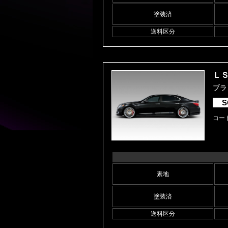
塗装済
送料区分
ＬＳ
ブラン
S
コード
素地
塗装済
送料区分