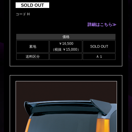
SOLD OUT
コード H
詳細はこちら≫
価格
￥16,500
素地
SOLD OUT
（税抜 ￥15,000）
送料区分
Ａ１