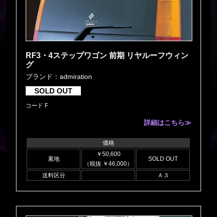
RF3・4ステップワゴン 前期 リヤルーフウィン
グ
ブランド：admiration
SOLD OUT
コード F
詳細はこちら≫
価格
￥50,600
素地
SOLD OUT
（税抜 ￥46,000）
送料区分
Ａ３