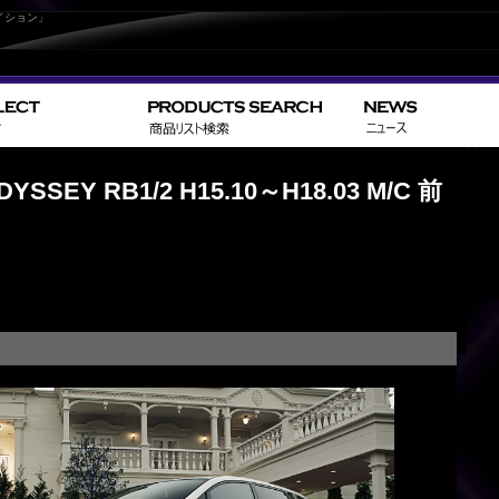
イション」
>
>
Home
HONDA
オデッ
EY RB1/2 H15.10～H18.03 M/C 前