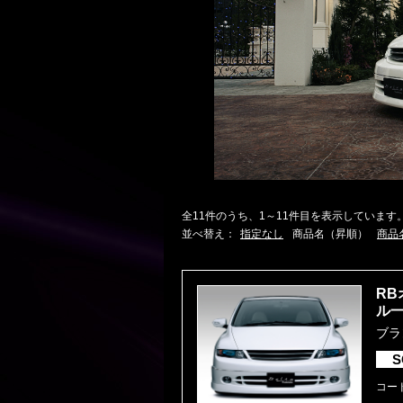
全11件のうち、1～11件目を表示しています
並べ替え：
指定なし
商品名（昇順）
商品
RB
ル
ブラ
S
コード