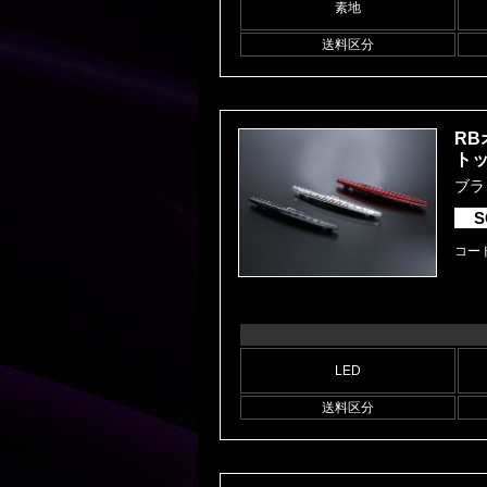
素地
送料区分
RB
ト
ブラ
S
コード
LED
送料区分