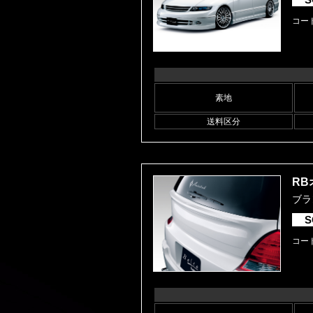
コード
素地
送料区分
RB
ブラ
S
コード