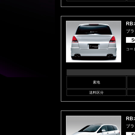
RB
ブラ
S
コード
素地
送料区分
RB
ブラ
S