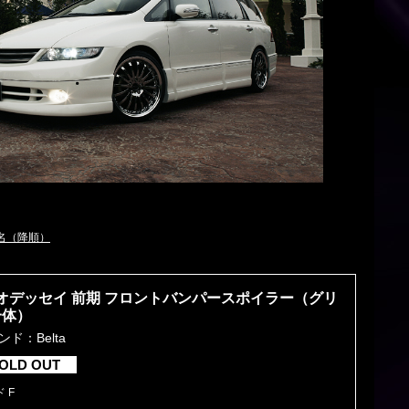
。
名（降順）
オデッセイ 前期 フロントバンパースポイラー（グリ
一体）
ンド：Belta
OLD OUT
 F