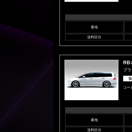
素地
送料区分
RB
ブラ
S
コード
素地
送料区分