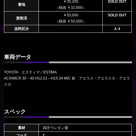
￥35,200
SOLD OUT
素地
（税抜 ￥32,000）
￥55,000
SOLD OUT
塗装済
（税抜 ￥50,000）
送料区分
Ａ４
車両データ
TOYOTA エスティマ／ESTIMA
ACR/MCR 30・40 H12.01～H15.04 M/C 前 アエラス・アエラスＳ・アエラ
スＧ
スペック
素材
高圧ウレタン製
コード
F