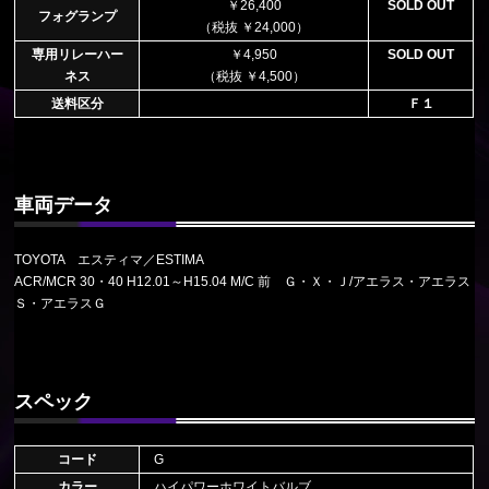
￥26,400
SOLD OUT
フォグランプ
（税抜 ￥24,000）
専用リレーハー
￥4,950
SOLD OUT
ネス
（税抜 ￥4,500）
送料区分
Ｆ１
車両データ
TOYOTA エスティマ／ESTIMA
ACR/MCR 30・40 H12.01～H15.04 M/C 前 Ｇ・Ｘ・Ｊ/アエラス・アエラス
Ｓ・アエラスＧ
スペック
コード
G
カラー
ハイパワーホワイトバルブ