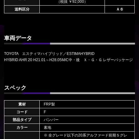
（税抜 ￥92,000）
送料区分
Ａ６
車両データ
TOYOTA エスティマハイブリッド／ESTIMAHYBRID
HYBRID AHR 20 H21.01～H28.05M/C中・後 Ｘ・Ｇ・Ｇ レザーパッケージ
スペック
素材
FRP製
コード
F
部品タイプ
バンパー
カラー
素地
※ 全グレード以下の20系アルファード前期Ｓグレ