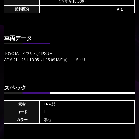
（税抜 ￥15,000）
送料区分
Ａ１
車両データ
TOYOTA イプサム／IPSUM
ACM 21・26 H13.05～H15.09 M/C 前 I・S・U
スペック
素材
FRP製
コード
H
カラー
素地