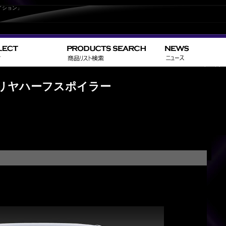
イション」
>
>
HOME
TOYOTA
アリスト／A
 リヤハーフスポイラー