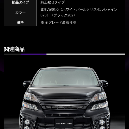
部品タイプ
純正被せタイプ
素地/塗装済〈ホワイトパールクリスタルシャイン
カラー
070〉〈ブラック202〉
備考
※ 全グレード装着可能
関連商品