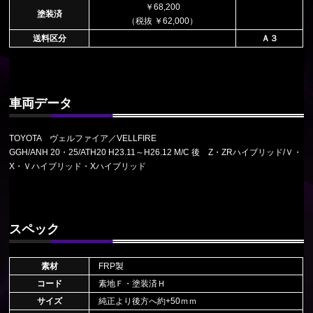
￥68,200
塗装済
（税抜 ￥62,000）
送料区分
Ａ３
車両データ
TOYOTA ヴェルファイア／VELLFIRE
GGH/ANH 20・25/ATH20 H23.11～H26.12 M/C 後 Z・ZRハイブリッド/Ｖ・
X・Ｖハイブリッド・Xハイブリッド
スペック
素材
FRP製
コード
素地Ｆ・塗装済Ｈ
サイズ
純正より後方へ約+50ｍｍ