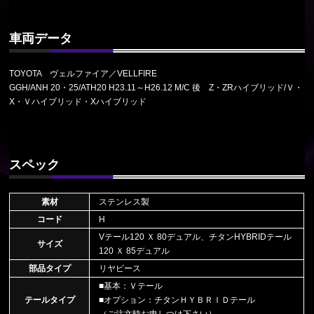
車両データ
TOYOTA ヴェルファイア／VELLFIRE
GGH/ANH 20・25/ATH20 H23.11～H26.12 M/C 後 Z・ZRハイブリッド/Ｖ・
X・Ｖハイブリッド・Xハイブリッド
スペック
素材
ステンレス製
コード
H
Vテール120 Ｘ 80デュアル、チタンHYBRIDテール
サイズ
120 Ｘ 85デュアル
部品タイプ
リヤピース
■基本：Ｖテール
テールタイプ
■オプション：チタンＨＹＢＲＩＤテール
（ご注文時お申しつけ下さい）