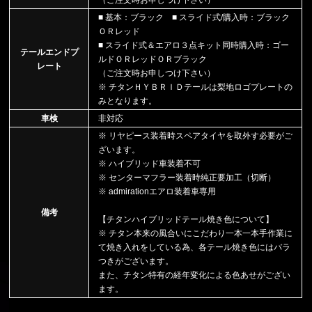
■ 基本：ブラック ■ スライド式/購入時：ブラック
ＯＲレッド
■ スライド式＆エアロ３点キット同時購入時：ゴー
テールエンドプ
ルドＯＲレッドＯＲブラック
レート
（ご注文時お申しつけ下さい）
※ チタンＨＹＢＲＩＤテールは梨地ロゴプレートの
みとなります。
車検
非対応
※ リヤピース装着時スペアタイヤを取外す必要がご
ざいます。
※ ハイブリッド車装着不可
※ センターマフラー装着時純正要加工（切断）
※ admirationエアロ装着車専用
備考
【チタンハイブリッドテール焼き色について】
※ チタン本来の風合いにこだわり一本一本手作業に
て焼き入れをしている為、各テール焼き色にはバラ
つきがございます。
また、チタン特有の経年変化による色あせがござい
ます。