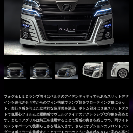
フォグ＆ＬＥＤランプ周りはベルタのアイデンティティでもあるスリットデザ
インを進化させ４本からのフィン構成でランプ類をフローティング風にセッ
ト、奥行き感を与えた立体的な造形美を演出。ボトム部分は３連スリットダク
トで低重心フォルムと躍動感でヴェルファイアのアグレッシブな印象を高めま
す。またロアグリルは純正を使用することで質感の良さを残しつつ、両サイド
のメッキパーツで後期らしさを引立てます。さらにオプションのフロントアン
ダースポイラーを装着することでデモカーのように存在感をさらに高める事が