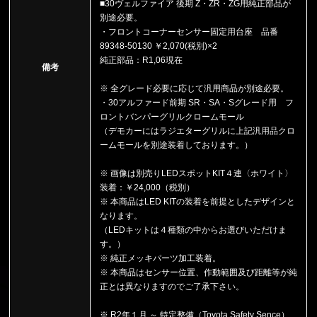
■30ヴェルファイア 後期 Z・ZR・ZG用純正部品が
別途必要。
・フロントコーナーセンサー固定用台座 品番
89348-50130 ￥2,070(税別)×2
純正部品：R1,06現在
備考
※ 全グレード必要に応じて汎用商品が別途必要。
・30アルファード前期 SR・SA・Sグレード用 フ
ロントバンパーグリルクロームモール
（デモカーにはラジエターグリルに上記汎用品クロ
ームモールを別途装着しております。）
※ 画像は別売りLEDスポットKIT４連〈ホワイト〉
装着：￥24,000（税別）
※ 本商品はLED KITの装着を前提としたデザインと
なります。
（LEDキットは４種類の中からお選びいただけま
す。）
※ 純正メッキパーツ加工装着。
※ 本商品はセンサー位置、作動範囲及び距離等が純
正とは異なりますのでご了承下さい。
※ R2年１月 ～ 特定整備（Toyota Safety Sence）