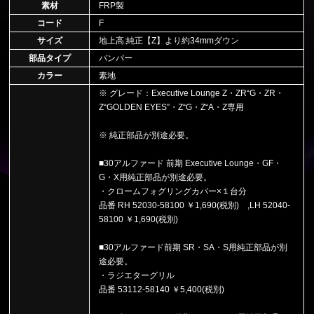
素材
FRP製
コード
F
サイズ
地上高:純正【Z】より約34mmダウン
部品タイプ
バンパー
カラー
素地
※ グレード：Executive Lounge Z・ZR“G・ZR・
Z“GOLDEN EYES”・Z“G・Z“A・Z専用
※ 純正部品が別途必要。
■30アルファード 前期 Executive Lounge・GF・
G・X用純正部品が別途必要。
・クロームフォグリングカバー×１台分
品番 RH 52030-58100 ￥1,690(税別) ,LH 52040-
58100 ￥1,690(税別)
■30アルファード前期 SR・SA・S用純正部品が別
途必要。
・ラジエターグリル
品番 53112-58140 ￥5,400(税別)