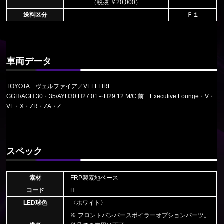
（税抜 ￥20,000）
送料区分
Ｆ１
車両データ
TOYOTA ヴェルファイア／VELLFIRE
GGH/AGH 30・35/AYH30 H27.01～H29.12 M/C 前 Executive Lounge・V・
VL・X・ZR・ZA・Z
スペック
素材
FRP製素地ベース
コード
H
LED球色
〈ホワイト〉
※ フロントバンパースポイラーオプションパーツ。