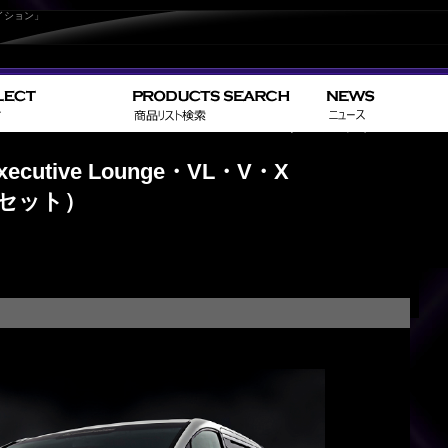
イション」
>
>
> G
HOME
TOYOTA
ヴェルファイア／VELLFIRE
cutive Lounge・VL・V・X
３セット）