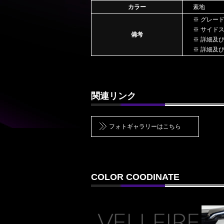
カラー
素地
※ グレードE
※ サイド
備考
※ 詳細及
※ 詳細及
関連リンク
フォトギャラリーはこちら
COLOR COODINATE