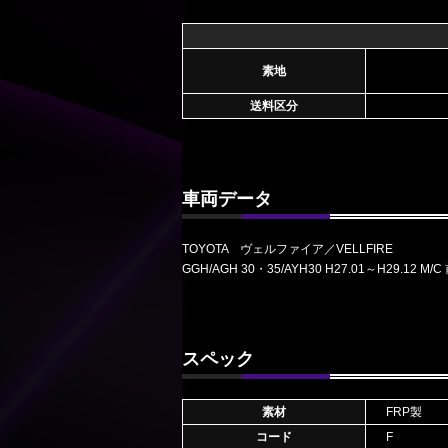
素地
送料区分
車両データ
TOYOTA ヴェルファイア／VELLFIRE
GGH/AGH 30・35/AYH30 H27.01～H29.12 M/C
スペック
素材
FRP製
コード
F