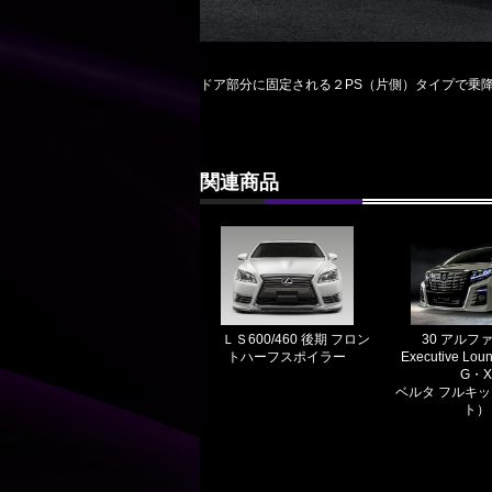
ドア部分に固定される２PS（片側）タイプで乗
関連商品
ＬＳ600/460 後期 フロン
30 アルフ
トハーフスポイラー
Executive Lo
G・
ベルタ フルキ
ト）