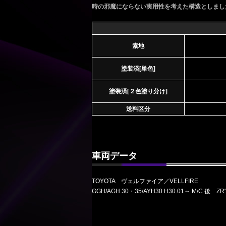
時の邪魔にならない実用性を考えた構造としまし
素地
塗装済[単色]
塗装済[２色塗り分け]
送料区分
車両データ
TOYOTA ヴェルファイア／VELLFIRE
GGH/AGH 30・35/AYH30 H30.01～ M/C 後 