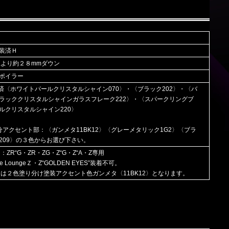
装済Ｈ
正より約２８mmダウン
ポイラー
装済〈ホワイトパールクリスタルシャイン070〉・〈ブラック202〉・〈バ
ラッククリスタルシャインガラスフレーク222〉・〈スパークリングブ
ルクリスタルシャイン220〉
分アクセント部：〈ガンメタ11BK12〉〈グレーメタリック1G2〉〈ブラ
209〉の３色からお選び下さい。
：ZR“G・ZR・ZG・Z“G・Z“A・Z専用
ive LoungeＺ・Z“GOLDEN EYES”装着不可。
ーは２色塗り分け塗装アクセント色ガンメタ〈11BK12〉となります。