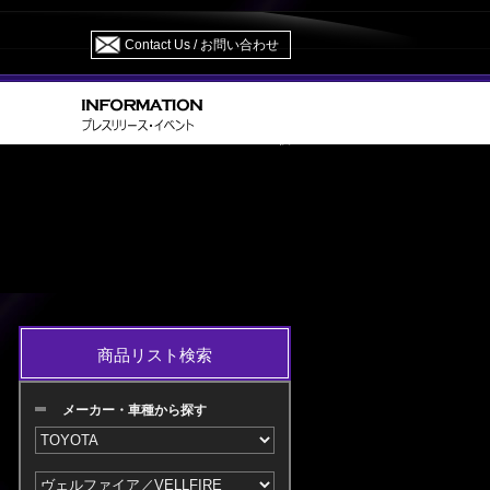
Contact Us / お問い合わせ
> GGH/AGH 30・35/AYH30 H30.01～ M/C 後
IRE
商品リスト検索
メーカー・車種から探す