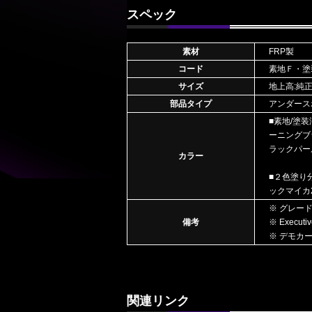
スペック
素材
FRP製
コード
素地Ｆ・塗
サイズ
地上高:純
部品タイプ
アンダース
■素地/塗
ーニングブ
ラックパー
カラー
■２色塗り
ックマイカ
※ グレード
備考
※ Execut
※ デモカ
関連リンク