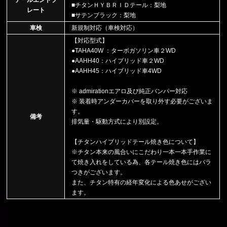
■チタンＨＹＢＲＩＤテール：梨地
レート
■サテンブラック：梨地
車検
新規制対応（車検対応）
【対応型式】
●TAHA40W ：ターボガソリン車２WD
●AAHH40：ハイブリッド車２WD
●AAHH45：ハイブリッド車4WD
※ admirationエアロ及び純正バンパー対応
※ 装着時アンダーカバーを取り外す必要がございま
す。
備考
排気量・駆動方式により別設定。
【チタンハイブリッドテール焼き色について】
※チタン本来の風合いにこだわり一本一本手作業に
て焼き入れをしている為、各テール焼き色にはバラ
つきがございます。
また、チタン特有の経年変化による色あせがござい
ます。