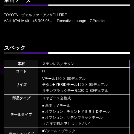
TOYOTA ヴェルファイア／VELLFIRE
AAHH/TAHA 40・45 R05.06～ Executive Lounge・Z Premier
スペック
素材
ステンレス／チタン
コード
H
Vテール120 Ｘ 80デュアル
サイズ
チタンHYBRIDテール120 Ｘ 85デュアル
サテンブラックテール120 Ｘ 80デュアル
部品タイプ
リヤピース交換式
■ 基本：Ｖテール
■ オプション：チタンＨＹＢＲＩＤテール
テールタイプ
■ オプション：サテンブラックテール
（ご注文時お申しつけ下さい）
■Vテール：ブラック
テールエンドプ