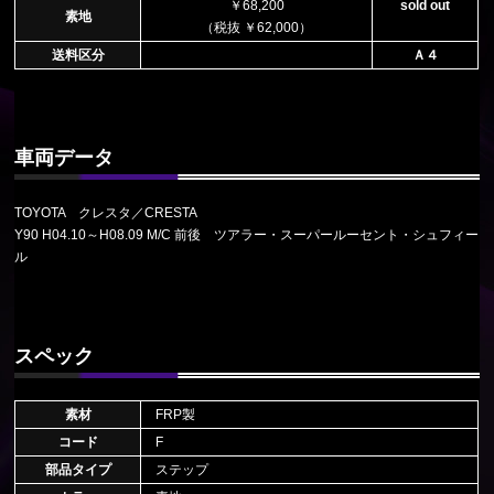
￥68,200
sold out
素地
（税抜 ￥62,000）
送料区分
Ａ４
車両データ
TOYOTA クレスタ／CRESTA
Y90 H04.10～H08.09 M/C 前後 ツアラー・スーパールーセント・シュフィー
ル
スペック
素材
FRP製
コード
F
部品タイプ
ステップ