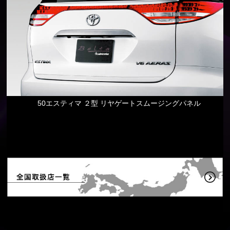
50エスティマ ２型 リヤゲートスムージングパネル