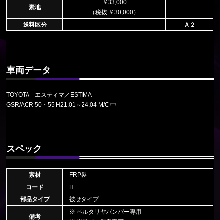
￥33,000
素地
（税抜 ￥30,000）
送料区分
Ａ２
車両データ
TOYOTA エスティマ／ESTIMA
GSR/ACR 50・55 H21.01～24.04 M/C 中
スペック
素材
FRP製
コード
H
部品タイプ
被せタイプ
※ ベルタリヤバンパー専用
備考