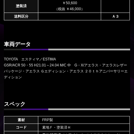
￥50,600
塗装済
（税抜 ￥46,000）
送料区分
Ａ３
車両データ
TOYOTA エスティマ／ESTIMA
GSR/ACR 50・55 H21.01～24.04 M/C 中 G・X/アエラス・アエラスレザー
パッケージ・アエラス Ｇエディション・アエラス ２０ｔｈアニバーサリーエ
ディション
スペック
素材
FRP製
コード
素地Ｆ・塗装済Ｈ