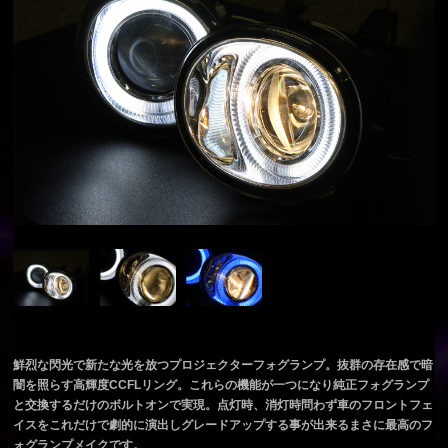
鮮烈な閃光で新たな光を放つプロジェクターフォグランプ。抜群の存在感で暗
闇を照らす高輝度CCFLリング。これらの機能が一つになり純正フォグランプ
と交換するだけのボルトオンで実現。点灯時、消灯時問わず車のフロントフェ
イスをこれだけで劇的に演出しグレードアップする事が出来るまさに最高のフ
ォグランプメイクです。