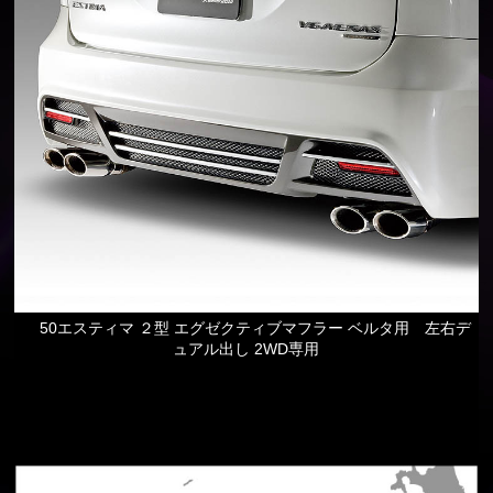
50エスティマ ２型 エグゼクティブマフラー ベルタ用 左右デ
ュアル出し 2WD専用