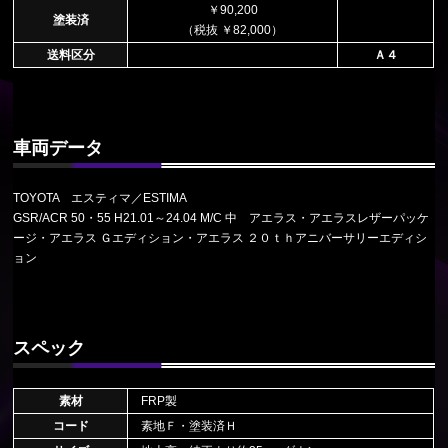
￥90,200
塗装済
（税抜 ￥82,000）
送料区分
Ａ４
車両データ
TOYOTA エスティマ／ESTIMA
GSR/ACR 50・55 H21.01～24.04 M/C 中 アエラス・アエラスレザーパッケ
ージ・アエラス Ｇエディション・アエラス ２０ｔｈアニバーサリーエディシ
ョン
スペック
素材
FRP製
コード
素地Ｆ・塗装済Ｈ