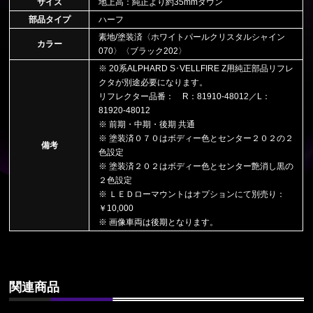
サイズ
地上高：純正より約35mmダウン
部品タイプ
ハーフ
素地/塗装済〈ホワイトパールクリスタルシャイン
カラー
070〉〈ブラック202〉
※ 20系ALPHARD S･VELLFIRE Z用純正部品リフレ
クタが別途必要になります。
リフレクター品番： R：81910-48012／L：
81920-48012
※ 前期・中期・後期 共通
※ 塗装済０７０はボディー色とセンター２０２の２
備考
色設定
※ 塗装済２０２はボディー色とセンター艶消し黒の
２色設定
※ ＬＥＤローマウントはオプションにて別売り：
￥10,000
※ 画像車両は後期となります。
関連商品