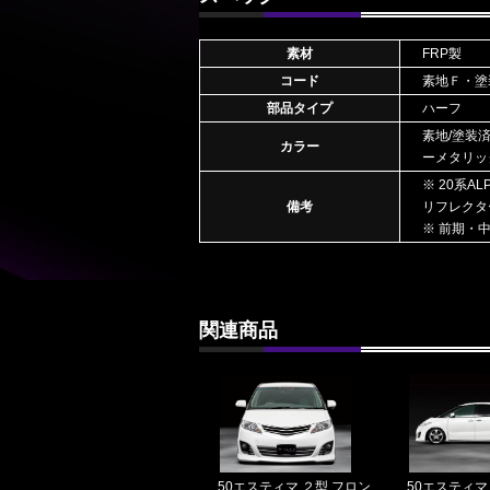
素材
FRP製
コード
素地Ｆ・塗
部品タイプ
ハーフ
素地/塗装
カラー
ーメタリッ
※ 20系A
備考
リフレクター品
※ 前期・
関連商品
50エスティマ ２型 フロン
50エスティマ