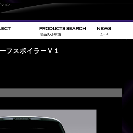
イション」
>
>
HOME
TOYOTA
エスティマ／ES
ハーフスポイラーＶ１