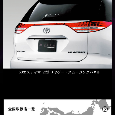
50エスティマ ２型 リヤゲートスムージングパネル