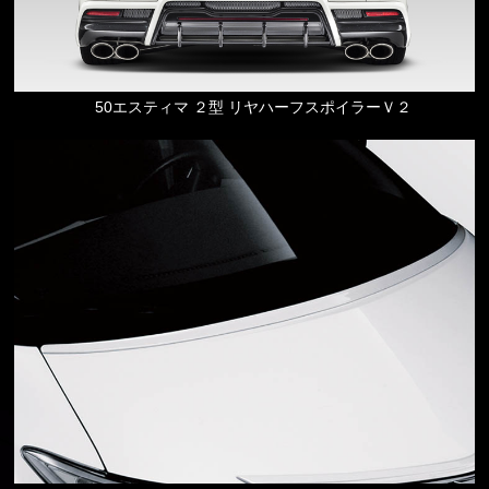
50エスティマ ２型 リヤハーフスポイラーＶ２