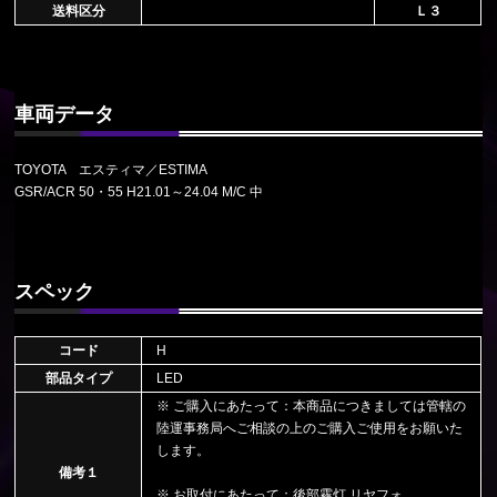
送料区分
Ｌ３
車両データ
TOYOTA エスティマ／ESTIMA
GSR/ACR 50・55 H21.01～24.04 M/C 中
スペック
コード
H
部品タイプ
LED
※ ご購入にあたって：本商品につきましては管轄の
陸運事務局へご相談の上のご購入ご使用をお願いた
します。
備考１
※ お取付にあたって：後部霧灯 リヤフォ