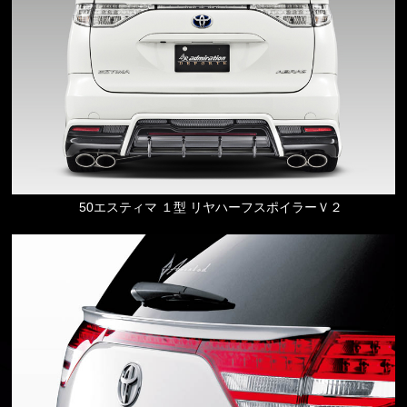
50エスティマ １型 リヤハーフスポイラーＶ２