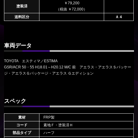
￥79,200
塗装済
（税抜 ￥72,000）
送料区分
Ａ４
車両データ
TOYOTA エスティマ／ESTIMA
GSR/ACR 50・55 H18.01～H20.12 M/C 前 アエラス・アエラスＳパッケー
ジ・アエラスＧパッケージ・アエラス Ｇエディション
スペック
素材
FRP製
コード
素地Ｆ・塗装済Ｈ
部品タイプ
ハーフ