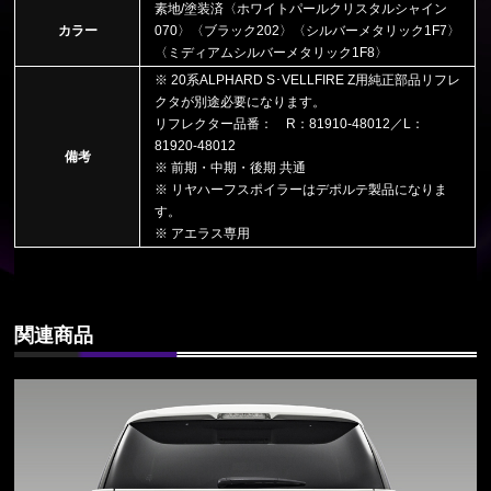
素地/塗装済〈ホワイトパールクリスタルシャイン
カラー
070〉〈ブラック202〉〈シルバーメタリック1F7〉
〈ミディアムシルバーメタリック1F8〉
※ 20系ALPHARD S･VELLFIRE Z用純正部品リフレ
クタが別途必要になります。
リフレクター品番： R：81910-48012／L：
81920-48012
備考
※ 前期・中期・後期 共通
※ リヤハーフスポイラーはデポルテ製品になりま
す。
※ アエラス専用
関連商品