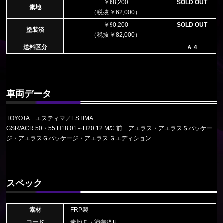
￥68,200
SOLD OUT
素地
（税抜 ￥62,000）
￥90,200
SOLD OUT
塗装済
（税抜 ￥82,000）
送料区分
Ａ４
車両データ
TOYOTA エスティマ／ESTIMA
GSR/ACR 50・55 H18.01～H20.12 M/C 前 アエラス・アエラスＳパッケー
ジ・アエラスＧパッケージ・アエラス Ｇエディション
スペック
素材
FRP製
コード
素地Ｆ・塗装済Ｈ