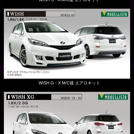
WISH G・X M/C後 エアロキット