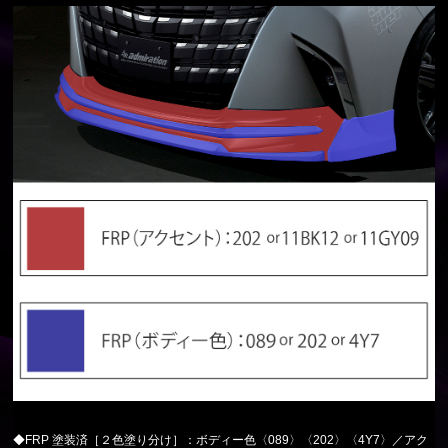
◆FRP 塗装済［２色塗り分け］：ボディー色〈089〉〈202〉〈4Y7〉／アク