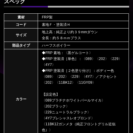
スペック
素材
FRP製
コード
素地Ｆ・塗装済Ｈ
地上高：純正より約３９mmダウン
サイズ
全長：約５８ｍｍプラス
部品タイプ
ハーフスポイラー
◆FRP 素地：〈黒ゲルコート〉
◆FRP 塗装済［単色］：〈089〉〈202〉〈229〉
〈4Y7〉
◆FRP 塗装済［２色塗り分け］：ボディー色
〈089〉〈202〉〈229〉〈4Y7〉／アクセント
〈202〉〈11BK12〉〈11GY09〉
【設定色】
カラー
〈089プラチナホワイトパールマイカ〉
〈202ブラック〉
〈229ニュートラルブラック〉
〈4Y7プレシャスレオブロンド〉
〈11BK12ガンメタ（純正フロントグリル近似
色）〉