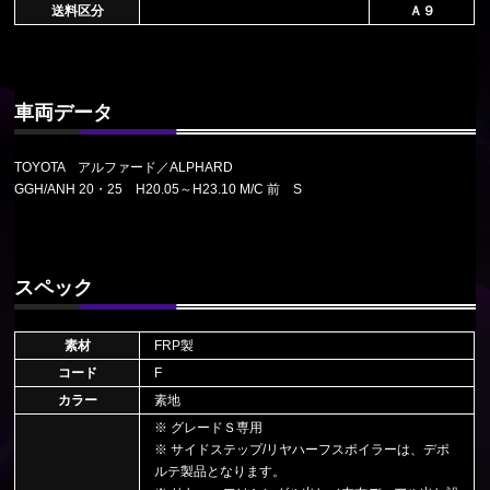
送料区分
Ａ９
車両データ
TOYOTA アルファード／ALPHARD
GGH/ANH 20・25 H20.05～H23.10 M/C 前 S
スペック
素材
FRP製
コード
F
カラー
素地
※ グレードＳ専用
※ サイドステップ/リヤハーフスポイラーは、デポ
ルテ製品となります。