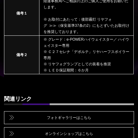
陸運事務局へご相談の上のご購入ご使用をお願いた
します。
備考１
※ お取付にあたって：後部霧灯 リヤフォ
グ ≫≫
（保安基準37条の2）
にもとずいたお取付け
を推奨しております。
※ グレード：e-POWERハイウェイスター／ ハイウ
ェイスター専用
※ Ｃ２７セレナ「デポルテ」リヤハーフスポイラー
備考２
専用
※ リヤフォグランプとしての装着を推奨
※ ＬＥＤ保証期間：６か月
関連リンク
フォトギャラリーはこちら
オンラインショップはこちら