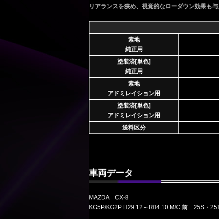
リアランスを狭め、視覚的なローダウン効果も与
素地
純正用
塗装済[単色]
純正用
素地
アドミレイション用
塗装済[単色]
アドミレイション用
送料区分
車両データ
MAZDA CX-8
KG5P/KG2P H29.12～R04.10 M/C 前 25S・2