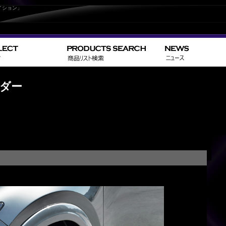
イション」
ンダー