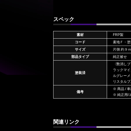
スペック
素材
FRP製
コード
素地Ｆ・塗
サイズ
片側 約９
部品タイプ
純正被せ
〈艶消しブ
ラックマイ
塗装済
ルグレーメ
リスタルブ
※ 商品 
備考
※ 純正用
関連リンク