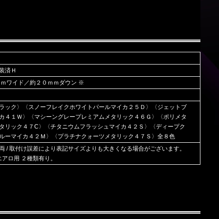
装済Ｈ
ｍｍワイド／約２０ｍｍダウン ※
ラック〉〈スノーフレイクホワイトパールマイカ２５Ｄ〉〈ジェットブ
カ４１Ｗ〉〈マシーングレープレミアムメタリック４６Ｇ〉〈ポリメタ
タリック４７C〉〈チタニウムフラッシュマイカ４２Ｓ〉〈ディープク
ルーマイカ４２Ｍ〉〈プラチナクォーツメタリック４７Ｓ〉全８色
/ 車両 / 取付け誤差により表記サイズよりも大きくなる場合がございます。
/エアロ用 ２種類有り。