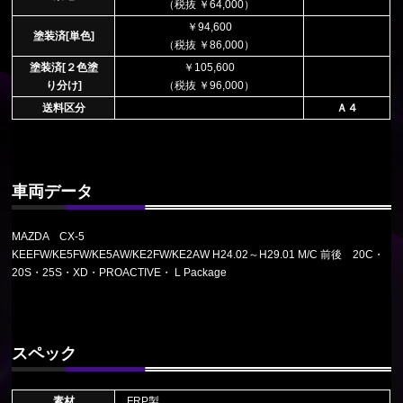
（税抜 ￥64,000）
￥94,600
塗装済[単色]
（税抜 ￥86,000）
塗装済[２色塗
￥105,600
り分け]
（税抜 ￥96,000）
送料区分
Ａ４
車両データ
MAZDA CX-5
KEEFW/KE5FW/KE5AW/KE2FW/KE2AW H24.02～H29.01 M/C 前後 20C・
20S・25S・XD・PROACTIVE・ L Package
スペック
素材
FRP製