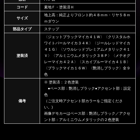
コード
素地Ｆ・塗装済Ｈ
地上高：純正よりフロント約４８ｍｍ・リヤ５８ｍ
サイズ
ｍダウン
部品タイプ
ステップ
〈ジェットブラックマイカ４１Ｗ〉〈クリスタルホ
ワイトパールマイカ３４Ｋ〉〈ジールレッドマイカ
４１Ｇ〉〈ソウルレッドプレミアムメタリック４１
塗装済
Ｖ〉〈アルミニウムメタリック３８Ｐ〉〈メテオグ
レーマイカ４２Ａ〉〈スカイブルーマイカ４１Ｂ〉
〈ブラックマイカ１６Ｗ〉〈艶消しブラック〉全９
色
※ 塗装済：２色塗装
●ベース部：艶消しブラック●アクセント部：設定
色
備考
（ご注文時アクセント部カラーをご指定くださ
い。)
画像デモカーはベース部：艶消しブラック／アクセ
ント部：アルミニウムメタリックの２色塗装