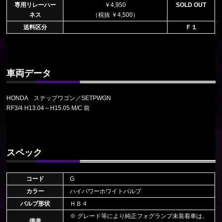
専用リレーハー
￥4,950
SOLD OUT
ネス
（税抜 ￥4,500）
送料区分
Ｆ１
車両データ
HONDA ステップワゴン／SETPWGN
RF3/4 H13.04～H15.05 M/C 前
スペック
コード
G
カラー
ハイパワーホワイトバルブ
バルブ形状
ＨＢ４
※ グレード等により純正フォグランプ未装着車は、
備考