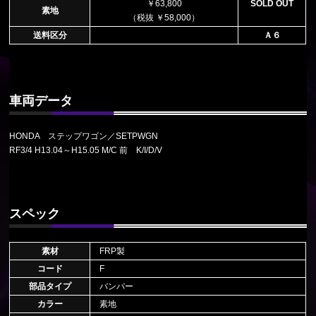
￥63,800
SOLD OUT
素地
（税抜 ￥58,000）
送料区分
Ａ６
車両データ
HONDA ステップワゴン／SETPWGN
RF3/4 H13.04～H15.05 M/C 前 K/I/D/V
スペック
素材
FRP製
コード
F
部品タイプ
バンパー
カラー
素地