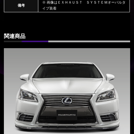
※ 画像はＥＸＨＡＵＳＴ ＳＹＳＴＥＭオーバルタ
備考
イプ装着
関連商品